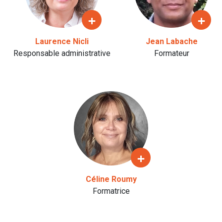
Voir le profil
Vo
+
+
Laurence Nicli
Jean Labache
Responsable administrative
Formateur
Voir le pr
+
Céline Roumy
Formatrice